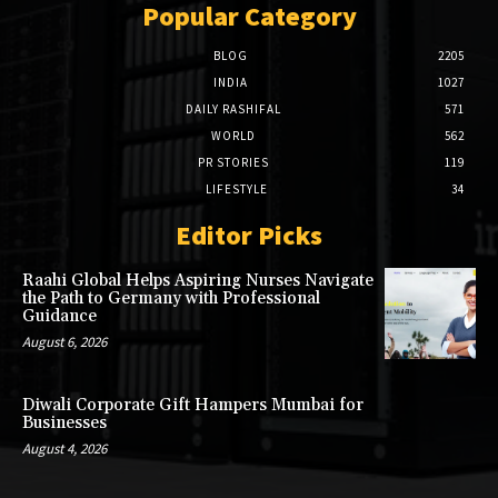
Popular Category
BLOG
2205
INDIA
1027
DAILY RASHIFAL
571
WORLD
562
PR STORIES
119
LIFESTYLE
34
Editor Picks
Raahi Global Helps Aspiring Nurses Navigate
the Path to Germany with Professional
Guidance
August 6, 2026
Diwali Corporate Gift Hampers Mumbai for
Businesses
August 4, 2026