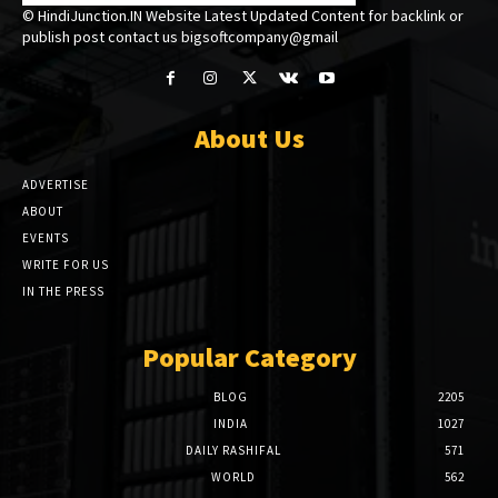
© HindiJunction.IN Website Latest Updated Content for backlink or
publish post contact us bigsoftcompany@gmail
About Us
ADVERTISE
ABOUT
EVENTS
WRITE FOR US
IN THE PRESS
Popular Category
BLOG
2205
INDIA
1027
DAILY RASHIFAL
571
WORLD
562