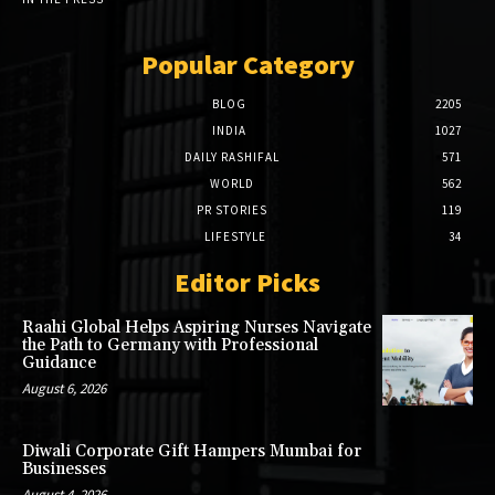
Popular Category
BLOG
2205
INDIA
1027
DAILY RASHIFAL
571
WORLD
562
PR STORIES
119
LIFESTYLE
34
Editor Picks
Raahi Global Helps Aspiring Nurses Navigate
the Path to Germany with Professional
Guidance
August 6, 2026
Diwali Corporate Gift Hampers Mumbai for
Businesses
August 4, 2026