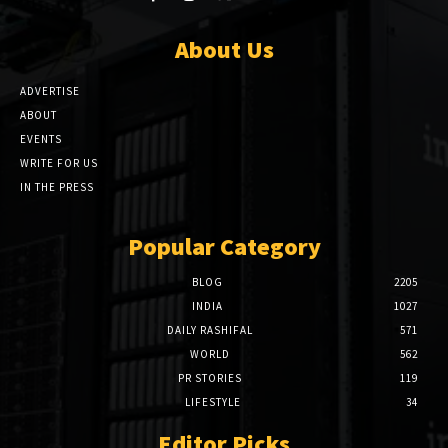
About Us
ADVERTISE
ABOUT
EVENTS
WRITE FOR US
IN THE PRESS
Popular Category
BLOG
2205
INDIA
1027
DAILY RASHIFAL
571
WORLD
562
PR STORIES
119
LIFESTYLE
34
Editor Picks