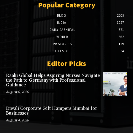
Popular Category
BLOG
2205
INDIA
1027
DAILY RASHIFAL
571
WORLD
562
PR STORIES
119
LIFESTYLE
34
Editor Picks
Raahi Global Helps Aspiring Nurses Navigate
the Path to Germany with Professional
Guidance
August 6, 2026
Diwali Corporate Gift Hampers Mumbai for
Businesses
August 4, 2026