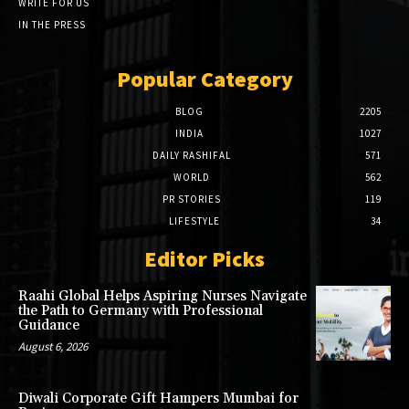
WRITE FOR US
IN THE PRESS
Popular Category
BLOG
2205
INDIA
1027
DAILY RASHIFAL
571
WORLD
562
PR STORIES
119
LIFESTYLE
34
Editor Picks
Raahi Global Helps Aspiring Nurses Navigate
the Path to Germany with Professional
Guidance
August 6, 2026
Diwali Corporate Gift Hampers Mumbai for