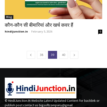
Blog
कौन-कौन सी बीमारियां और खर्च कवर हैं
hindijunction.in
-
February 5, 2026
0
38
39
40
© HindiJunction.IN Website Latest Updated Content for backlink or
publish post contact us bigsoftcompany@gmail