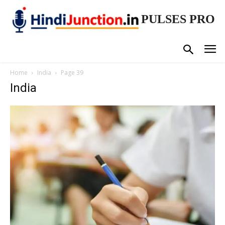
PULSES PRO
Home
India
Page 39
India