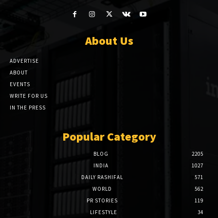
About Us
ADVERTISE
ABOUT
EVENTS
WRITE FOR US
IN THE PRESS
Popular Category
BLOG
2205
INDIA
1027
DAILY RASHIFAL
571
WORLD
562
PR STORIES
119
LIFESTYLE
34