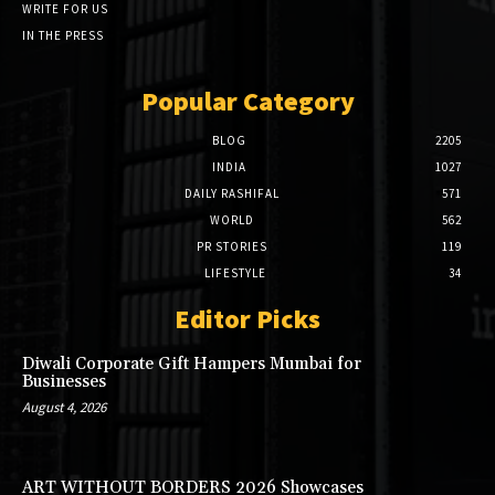
WRITE FOR US
IN THE PRESS
Popular Category
BLOG
2205
INDIA
1027
DAILY RASHIFAL
571
WORLD
562
PR STORIES
119
LIFESTYLE
34
Editor Picks
Diwali Corporate Gift Hampers Mumbai for
Businesses
August 4, 2026
ART WITHOUT BORDERS 2026 Showcases