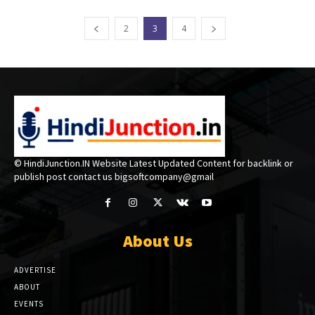
2
3
4
© HindiJunction.IN Website Latest Updated Content for backlink or
publish post contact us bigsoftcompany@gmail
About Us
ADVERTISE
ABOUT
EVENTS