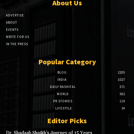
About Us
ADVERTISE
ABOUT
EVENTS
WRITE FOR US
IN THE PRESS
Popular Category
BLOG
2205
INDIA
1027
DAILY RASHIFAL
571
WORLD
562
PR STORIES
119
LIFESTYLE
34
Editor Picks
Dr. Shadaab Shaikh’s Journey of 15 Years