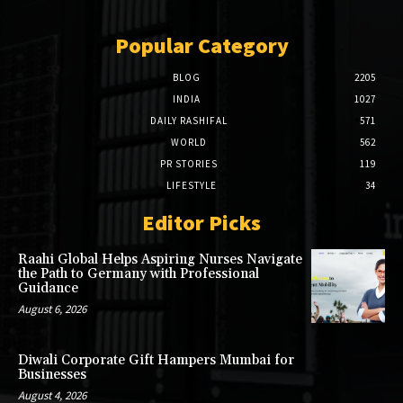
Popular Category
BLOG
2205
INDIA
1027
DAILY RASHIFAL
571
WORLD
562
PR STORIES
119
LIFESTYLE
34
Editor Picks
Raahi Global Helps Aspiring Nurses Navigate
the Path to Germany with Professional
Guidance
August 6, 2026
Diwali Corporate Gift Hampers Mumbai for
Businesses
August 4, 2026