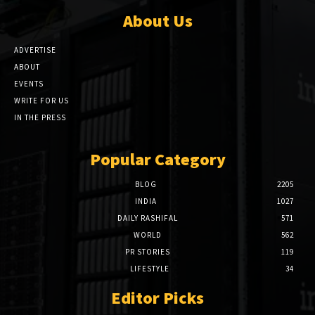
About Us
ADVERTISE
ABOUT
EVENTS
WRITE FOR US
IN THE PRESS
Popular Category
BLOG
2205
INDIA
1027
DAILY RASHIFAL
571
WORLD
562
PR STORIES
119
LIFESTYLE
34
Editor Picks