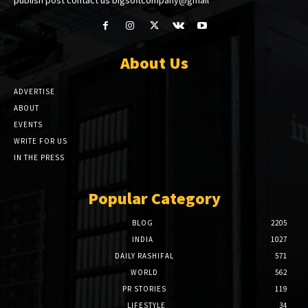
About Us
ADVERTISE
ABOUT
EVENTS
WRITE FOR US
IN THE PRESS
Popular Category
BLOG
2205
INDIA
1027
DAILY RASHIFAL
571
WORLD
562
PR STORIES
119
LIFESTYLE
34