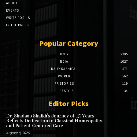
ABOUT
EVENTS
WRITE FOR US
IN THE PRESS
Popular Category
BLOG
2205
INDIA
1027
DAILY RASHIFAL
571
WORLD
562
PR STORIES
119
LIFESTYLE
34
Editor Picks
Dr. Shadaab Shaikh’s Journey of 15 Years
Reflects Dedication to Classical Homeopathy
and Patient-Centered Care
August 8, 2026