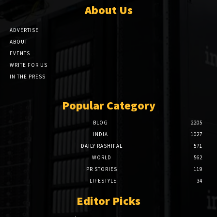
About Us
ADVERTISE
ABOUT
EVENTS
WRITE FOR US
IN THE PRESS
Popular Category
BLOG
2205
INDIA
1027
DAILY RASHIFAL
571
WORLD
562
PR STORIES
119
LIFESTYLE
34
Editor Picks