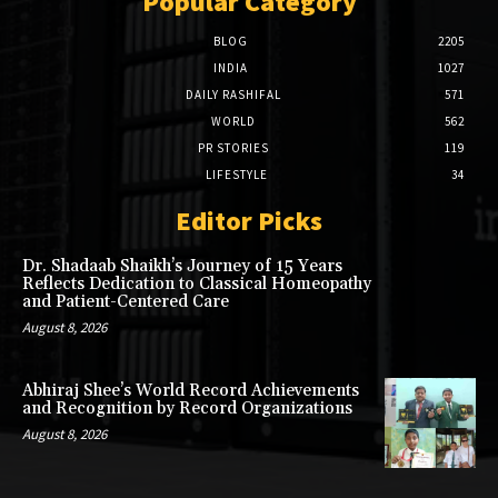
Popular Category
BLOG
2205
INDIA
1027
DAILY RASHIFAL
571
WORLD
562
PR STORIES
119
LIFESTYLE
34
Editor Picks
Dr. Shadaab Shaikh’s Journey of 15 Years
Reflects Dedication to Classical Homeopathy
and Patient-Centered Care
August 8, 2026
Abhiraj Shee’s World Record Achievements
and Recognition by Record Organizations
August 8, 2026