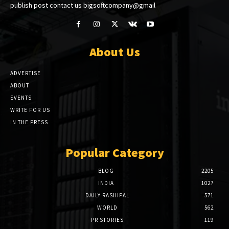
publish post contact us bigsoftcompany@gmail
About Us
ADVERTISE
ABOUT
EVENTS
WRITE FOR US
IN THE PRESS
Popular Category
BLOG
2205
INDIA
1027
DAILY RASHIFAL
571
WORLD
562
PR STORIES
119