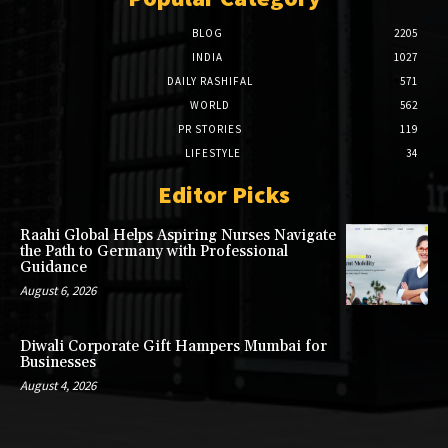
BLOG
2205
INDIA
1027
DAILY RASHIFAL
571
WORLD
562
PR STORIES
119
LIFESTYLE
34
Editor Picks
Raahi Global Helps Aspiring Nurses Navigate
the Path to Germany with Professional
Guidance
August 6, 2026
Diwali Corporate Gift Hampers Mumbai for
Businesses
August 4, 2026