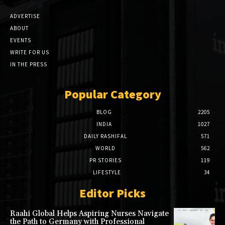
ADVERTISE
ABOUT
EVENTS
WRITE FOR US
IN THE PRESS
Popular Category
BLOG
2205
INDIA
1027
DAILY RASHIFAL
571
WORLD
562
PR STORIES
119
LIFESTYLE
34
Editor Picks
Raahi Global Helps Aspiring Nurses Navigate
the Path to Germany with Professional