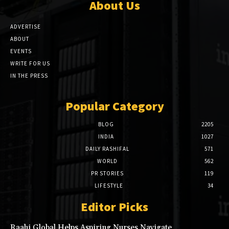
About Us
ADVERTISE
ABOUT
EVENTS
WRITE FOR US
IN THE PRESS
Popular Category
BLOG
2205
INDIA
1027
DAILY RASHIFAL
571
WORLD
562
PR STORIES
119
LIFESTYLE
34
Editor Picks
Raahi Global Helps Aspiring Nurses Navigate