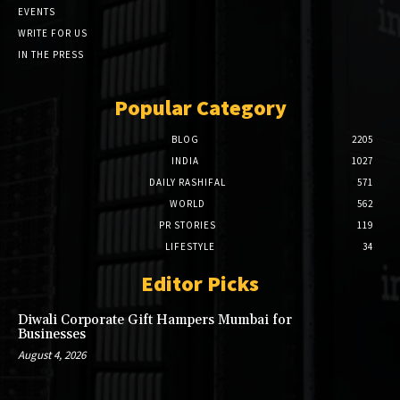
EVENTS
WRITE FOR US
IN THE PRESS
Popular Category
BLOG
2205
INDIA
1027
DAILY RASHIFAL
571
WORLD
562
PR STORIES
119
LIFESTYLE
34
Editor Picks
Diwali Corporate Gift Hampers Mumbai for
Businesses
August 4, 2026