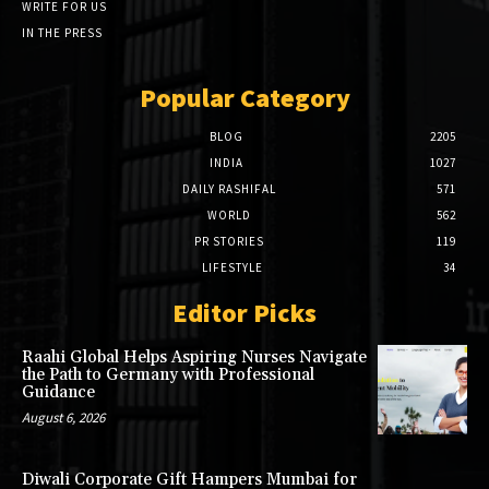
WRITE FOR US
IN THE PRESS
Popular Category
BLOG
2205
INDIA
1027
DAILY RASHIFAL
571
WORLD
562
PR STORIES
119
LIFESTYLE
34
Editor Picks
Raahi Global Helps Aspiring Nurses Navigate
the Path to Germany with Professional
Guidance
August 6, 2026
Diwali Corporate Gift Hampers Mumbai for