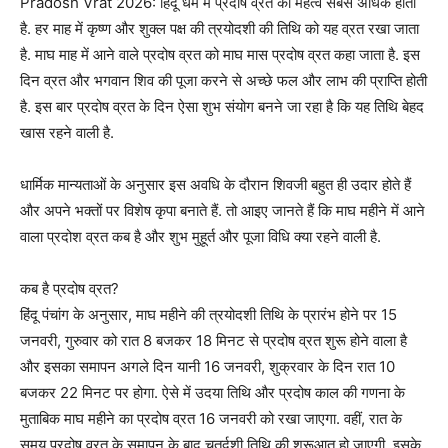
Pradosh Vrat 2026: हिंदू धर्म में प्रदोष व्रत का महत्व सबसे अधिक होता
है. हर माह में कृष्‍ण और शुक्‍ल पक्ष की त्रयोदशी की तिथि को यह व्रत रखा जाता
है. माघ माह में आने वाले प्रदोष व्रत को माघ मास प्रदोष व्रत कहा जाता है. इस
दिन व्रत और भगवान शिव की पूजा करने से अच्‍छे फल और लाभ की प्राप्‍ति होती
है. इस बार प्रदोष व्रत के दिन ऐसा शुभ संयोग बनने जा रहा है कि यह तिथि बेहद
खास रहने वाली है.
धार्मिक मान्‍यताओं के अनुसार इस अ‍वधि के दौरान शिवजी बहुत ही उदार होते हैं
और अपने भक्तों पर विशेष कृपा बनाते हैं. तो आइए जानते हैं कि माघ महीने में आने
वाला प्रदोश व्रत कब है और शुभ मु‍हूर्त और पूजा विधि क्‍या रहने वाली है.
कब है प्रदोष व्रत?
हिंदू पंचांग के अनुसार, माघ महीने की त्रयोदशी तिथि के प्रारंभ होने पर 15
जनवरी, गुरुवार को रात 8 बजकर 18 मिनट से प्रदोष व्रत शुरू होने वाला है
और इसका समापन अगले दिन यानी 16 जनवरी, शुक्रवार के दिन रात 10
बजकर 22 मिनट पर होगा. ऐसे में उदया तिथि और प्रदोष काल की गणना के
मुताबिक माघ महीने का प्रदोष व्रत 16 जनवरी को रखा जाएगा. वहीं, रात के
समय प्रदोष व्रत के समापन के बाद चतुर्दशी तिथि की शुरूआत हो जाएगी. इसके