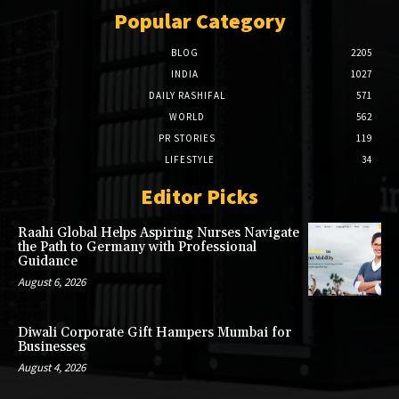
Popular Category
BLOG
2205
INDIA
1027
DAILY RASHIFAL
571
WORLD
562
PR STORIES
119
LIFESTYLE
34
Editor Picks
Raahi Global Helps Aspiring Nurses Navigate
the Path to Germany with Professional
Guidance
August 6, 2026
Diwali Corporate Gift Hampers Mumbai for
Businesses
August 4, 2026