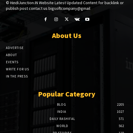
© HindiJunction.IN Website Latest Updated Content for backlink or
publish post contact us bigsoftcompany@gmail
About Us
ADVERTISE
ABOUT
EVENTS
WRITE FOR US
IN THE PRESS
Popular Category
BLOG
2205
INDIA
1027
DAILY RASHIFAL
571
WORLD
562
PR STORIES
119