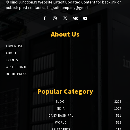
© HindiJunction.IN Website Latest Updated Content for backlink or
publish post contact us bigsoftcompany@gmail
About Us
ADVERTISE
ABOUT
EVENTS
WRITE FOR US
IN THE PRESS
Popular Category
BLOG
2205
INDIA
1027
DAILY RASHIFAL
571
WORLD
562
PR STORIES
119