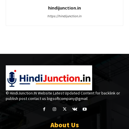
hindijunction.in
https://hindijunction.in
© HindiJunction.IN Website Latest Updated Content for backlink or
publish post contact us bigsoftcompany@gmail
About Us