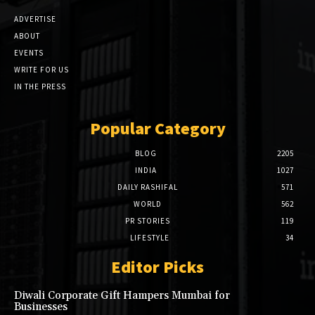
ADVERTISE
ABOUT
EVENTS
WRITE FOR US
IN THE PRESS
Popular Category
BLOG
2205
INDIA
1027
DAILY RASHIFAL
571
WORLD
562
PR STORIES
119
LIFESTYLE
34
Editor Picks
Diwali Corporate Gift Hampers Mumbai for
Businesses