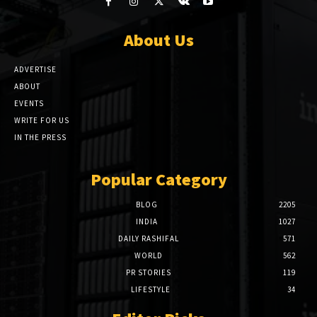
About Us
ADVERTISE
ABOUT
EVENTS
WRITE FOR US
IN THE PRESS
Popular Category
BLOG
2205
INDIA
1027
DAILY RASHIFAL
571
WORLD
562
PR STORIES
119
LIFESTYLE
34