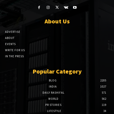
About Us
ADVERTISE
ABOUT
EVENTS
WRITE FOR US
IN THE PRESS
Popular Category
BLOG
2205
INDIA
1027
DAILY RASHIFAL
571
WORLD
562
PR STORIES
119
LIFESTYLE
34