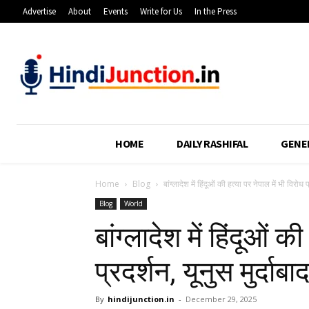
Advertise
About
Events
Write for Us
In the Press
HOME
DAILY RASHIFAL
GENE
Home
Blog
बांग्लादेश में हिंदूओं की हत्या पर नेपाल में भी विरोध प
Blog
World
बांग्लादेश में हिंदूओं क
प्रदर्शन, यूनुस मुर्दाबा
By
hindijunction.in
-
December 29, 2025