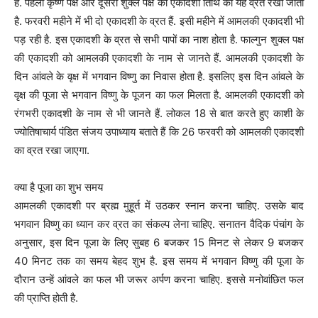
Aamlaki Ekadashi Vrat (आमलकी एकादशी व्रत विधि) वाराणसी. सनातन
धर्म में एकादशी के व्रत का विशेष महत्त्व है. हर महीने में दो एकादशी का व्रत होता
है. पहला कृष्ण पक्ष और दूसरा शुक्ल पक्ष की एकादशी तिथि को यह व्रत रखा जाता
है. फरवरी महीने में भी दो एकादशी के व्रत हैं. इसी महीने में आमलकी एकादशी भी
पड़ रही है. इस एकादशी के व्रत से सभी पापों का नाश होता है. फाल्गुन शुक्ल पक्ष
की एकादशी को आमलकी एकादशी के नाम से जानते हैं. आमलकी एकादशी के
दिन आंवले के वृक्ष में भगवान विष्णु का निवास होता है. इसलिए इस दिन आंवले के
वृक्ष की पूजा से भगवान विष्णु के पूजन का फल मिलता है. आमलकी एकादशी को
रंगभरी एकादशी के नाम से भी जानते हैं. लोकल 18 से बात करते हुए काशी के
ज्योतिषाचार्य पंडित संजय उपाध्याय बताते हैं कि 26 फरवरी को आमलकी एकादशी
का व्रत रखा जाएगा.
क्या है पूजा का शुभ समय
आमलकी एकादशी पर ब्रह्म मुहूर्त में उठकर स्नान करना चाहिए. उसके बाद
भगवान विष्णु का ध्यान कर व्रत का संकल्प लेना चाहिए. सनातन वैदिक पंचांग के
अनुसार, इस दिन पूजा के लिए सुबह 6 बजकर 15 मिनट से लेकर 9 बजकर
40 मिनट तक का समय बेहद शुभ है. इस समय में भगवान विष्णु की पूजा के