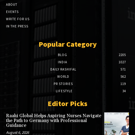
ABOUT
EVENTS
WRITE FOR US
IN THE PRESS
Popular Category
BLOG
2205
INDIA
1027
DAILY RASHIFAL
571
WORLD
562
PR STORIES
119
LIFESTYLE
34
Editor Picks
Raahi Global Helps Aspiring Nurses Navigate
the Path to Germany with Professional
Guidance
August 6, 2026