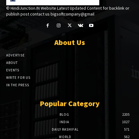
© HindiJunction.IN Website Latest Updated Content for backlink or
publish post contact us bigsoftcompany@gmail
About Us
ADVERTISE
ABOUT
EVENTS
WRITE FOR US
IN THE PRESS
Popular Category
BLOG
2205
INDIA
1027
DAILY RASHIFAL
571
WORLD
562