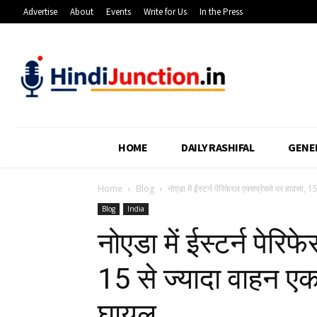
Advertise
About
Events
Write for Us
In the Press
HOME
DAILY RASHIFAL
GENE
Home
Blog
नोएडा में ईस्टर्न पेरिफेरल एक्सप्रेसवे पर हादसा, 1
Blog
India
नोएडा में ईस्टर्न पेरि
15 से ज्यादा वाहन ए
घायल