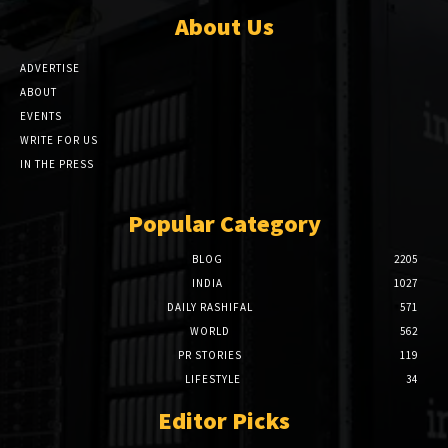
About Us
ADVERTISE
ABOUT
EVENTS
WRITE FOR US
IN THE PRESS
Popular Category
BLOG
2205
INDIA
1027
DAILY RASHIFAL
571
WORLD
562
PR STORIES
119
LIFESTYLE
34
Editor Picks