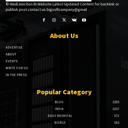
© HindiJunction.IN Website Latest Updated Content for backlink or
publish post contact us bigsoftcompany@gmail
About Us
ADVERTISE
ABOUT
EVENTS
WRITE FOR US
IN THE PRESS
Popular Category
BLOG
2205
INDIA
1027
DAILY RASHIFAL
571
WORLD
562