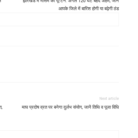
े
झारखंड में मौसम का यू-टर्न: अगले 120 घंटे बेहद अहम, जानें
आपके जिले में बारिश होगी या बढ़ेगी ठंड
Next article
त,
माघ प्रदोष व्रत पर बनेगा दुर्लभ संयोग, जानें तिथि व पूजा विधि