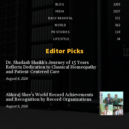
BLOG
2205
INDIA
1027
DAILY RASHIFAL
571
WORLD
562
PR STORIES
119
LIFESTYLE
34
Editor Picks
Dr. Shadaab Shaikh’s Journey of 15 Years
Reflects Dedication to Classical Homeopathy
and Patient-Centered Care
August 8, 2026
Abhiraj Shee’s World Record Achievements
and Recognition by Record Organizations
August 8, 2026