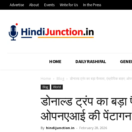
Advertise
About
Events
Write for Us
In the Press
HOME
DAILY RASHIFAL
GENE
Home
Blog
डोनाल्ड ट्रंप का बड़ा फैसला, एंथ्रोपिक बाहर; ओपन
Blog
World
डोनाल्ड ट्रंप का बड़ा
ओपनएआई की पेंटागन मे
By
hindijunction.in
-
February 28, 2026