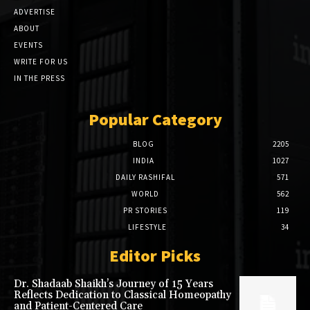
ADVERTISE
ABOUT
EVENTS
WRITE FOR US
IN THE PRESS
Popular Category
BLOG
2205
INDIA
1027
DAILY RASHIFAL
571
WORLD
562
PR STORIES
119
LIFESTYLE
34
Editor Picks
Dr. Shadaab Shaikh’s Journey of 15 Years
Reflects Dedication to Classical Homeopathy
and Patient-Centered Care