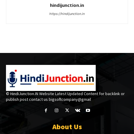
hindijunction.in
https://hindijunction.in
© HindiJunction.IN Website Latest Updated Content for backlink or
publish post contact us bigsoftcompany@gmail
About Us