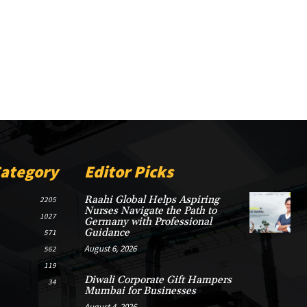
Category
Editor Picks
Raahi Global Helps Aspiring
2205
Nurses Navigate the Path to
1027
Germany with Professional
Guidance
571
August 6, 2026
562
119
Diwali Corporate Gift Hampers
34
Mumbai for Businesses
August 4, 2026