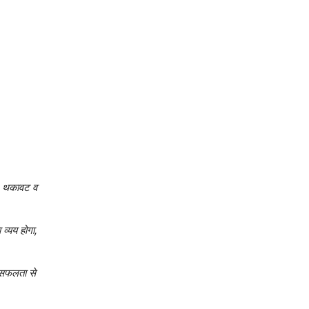
गा, थकावट व
 व्यय होगा,
ग, सफलता से