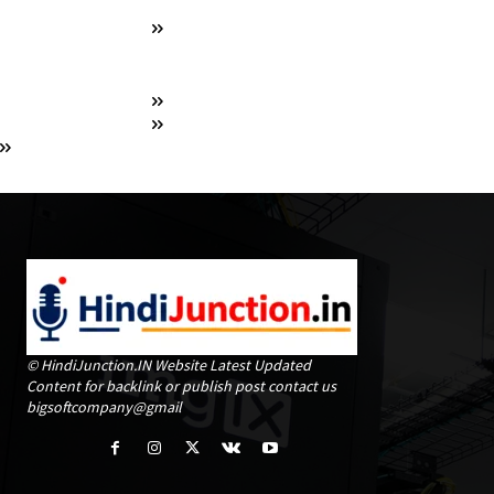
© HindiJunction.IN Website Latest Updated
Content for backlink or publish post contact us
bigsoftcompany@gmail