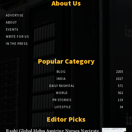
About Us
ADVERTISE
ABOUT
EVENTS
WRITE FOR US
IN THE PRESS
Popular Category
BLOG
2205
INDIA
1027
DAILY RASHIFAL
571
WORLD
562
PR STORIES
119
LIFESTYLE
34
Editor Picks
Raahi Global Helps Aspiring Nurses Navigate