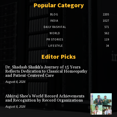
Popular Category
BLOG
2205
INDIA
1027
DAILY RASHIFAL
571
WORLD
562
PR STORIES
119
LIFESTYLE
34
Editor Picks
Dr. Shadaab Shaikh’s Journey of 15 Years
Reflects Dedication to Classical Homeopathy
and Patient-Centered Care
August 8, 2026
Abhiraj Shee’s World Record Achievements
and Recognition by Record Organizations
August 8, 2026