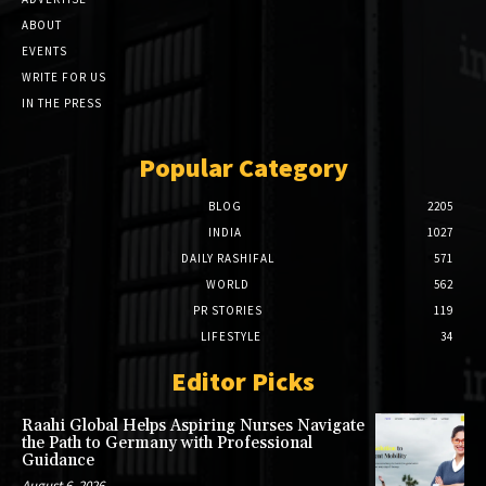
ABOUT
EVENTS
WRITE FOR US
IN THE PRESS
Popular Category
BLOG
2205
INDIA
1027
DAILY RASHIFAL
571
WORLD
562
PR STORIES
119
LIFESTYLE
34
Editor Picks
Raahi Global Helps Aspiring Nurses Navigate
the Path to Germany with Professional
Guidance
August 6, 2026