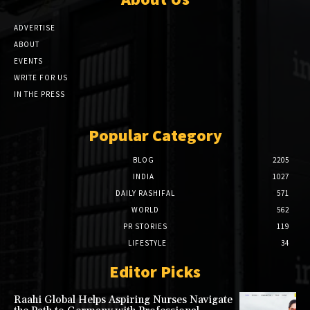
ADVERTISE
ABOUT
EVENTS
WRITE FOR US
IN THE PRESS
Popular Category
BLOG
2205
INDIA
1027
DAILY RASHIFAL
571
WORLD
562
PR STORIES
119
LIFESTYLE
34
Editor Picks
Raahi Global Helps Aspiring Nurses Navigate