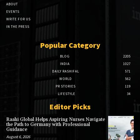
ABOUT
EVENTS
WRITE FOR US
IN THE PRESS
Popular Category
BLOG
2205
INDIA
1027
DAILY RASHIFAL
571
WORLD
562
PR STORIES
119
LIFESTYLE
34
Editor Picks
Raahi Global Helps Aspiring Nurses Navigate
the Path to Germany with Professional
Guidance
August 6, 2026