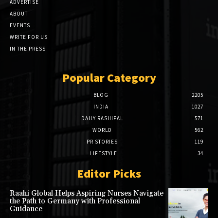
ADVERTISE
ABOUT
EVENTS
WRITE FOR US
IN THE PRESS
Popular Category
BLOG
2205
INDIA
1027
DAILY RASHIFAL
571
WORLD
562
PR STORIES
119
LIFESTYLE
34
Editor Picks
Raahi Global Helps Aspiring Nurses Navigate
the Path to Germany with Professional
Guidance