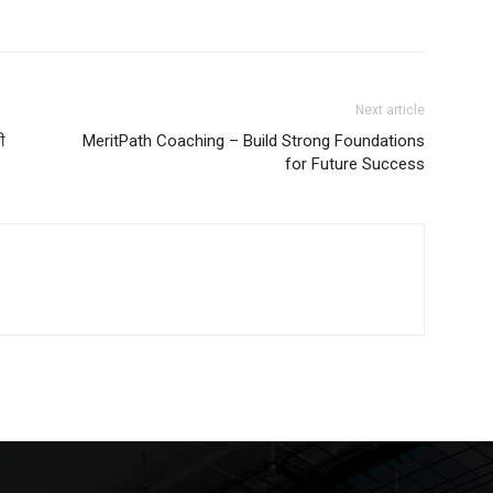
Next article
ी
MeritPath Coaching – Build Strong Foundations
for Future Success