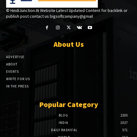
© HindiJunction.IN Website Latest Updated Content for backlink or
publish post contact us bigsoftcompany@gmail
About Us
ADVERTISE
ABOUT
EVENTS
WRITE FOR US
IN THE PRESS
Popular Category
BLOG
2205
INDIA
1027
DAILY RASHIFAL
571