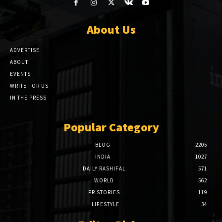
About Us
ADVERTISE
ABOUT
EVENTS
WRITE FOR US
IN THE PRESS
Popular Category
BLOG
2205
INDIA
1027
DAILY RASHIFAL
571
WORLD
562
PR STORIES
119
LIFESTYLE
34