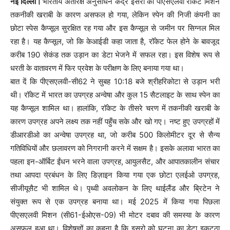
नई दिल्ली।
भारतीय अंतरिक्ष अनुंसाधन केंद्र इसरो का पीएसएलवी रॉकेट मिशन
तकनीकी खराबी के कारण असफल हो गया, लेकिन स्पेन की निजी कंपनी का
छोटा स्पेस कैप्सूल सुरक्षित रह गया और इस कैप्सूल से जमीन पर सिग्नल मिल
रहा है। यह कैप्सूल, जो कि केआईडी कहा जाता है, रॉकेट फेल होने के बावजूद
करीब 190 सेकंड तक उड़ान का डेटा भेजने में सफल रहा। इस विशेष रूप से
धरती के वातावरण में फिर प्रवेश के परीक्षण के लिए बनाया गया था।
बात दें कि पीएसएलवी-सी62 ने सुबह 10:18 बजे श्रीहरिकोटा से उड़ान भरी
थी। रॉकेट में भारत का उपग्रह अन्वेषा और कुल 15 सैटलाइट के साथ स्पेन का
यह कैप्सूल शामिल था। हालांकि, रॉकेट के तीसरे चरण में तकनीकी खराबी के
कारण उपग्रह अपने लक्ष्य तक नहीं पहुँच सके और खो गए। नष्ट हुए उपग्रहों में
डीआरडीओ का अन्वेषा उपग्रह था, जो करीब 500 किलोमीटर दूर से सैन्य
गतिविधियों और छलावरण को निगरानी करने में सक्षम है। इसके अलावा भारत का
पहला इन-ऑर्बिट ईंधन भरने वाला उपग्रह, आयुलसैट, और आपातकालीन संचार
तथा आपदा प्रबंधन के लिए डिज़ाइन किया गया एक छोटा एलईओ उपग्रह,
सीजीयूसैट भी शामिल थे। पृथ्वी अवलोकन के लिए थाईलैंड और ब्रिटेन ने
संयुक्त रूप से एक उपग्रह बनाया था। मई 2025 में किया गया पिछला
पीएसएलवी मिशन (सी61-ईओएस-09) भी मोटर दबाव की समस्या के कारण
असफल हुआ था। विशेषज्ञों का कहना है कि इसरो को घटना का डेटा इकट्ठा