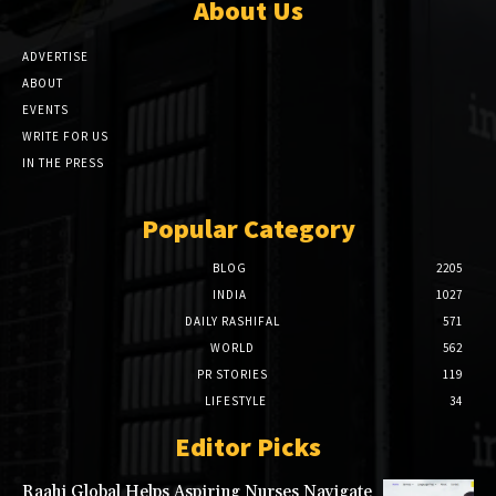
About Us
ADVERTISE
ABOUT
EVENTS
WRITE FOR US
IN THE PRESS
Popular Category
BLOG
2205
INDIA
1027
DAILY RASHIFAL
571
WORLD
562
PR STORIES
119
LIFESTYLE
34
Editor Picks
Raahi Global Helps Aspiring Nurses Navigate